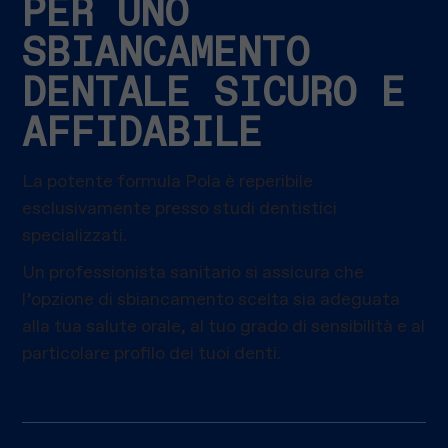
PER UNO
SBIANCAMENTO
DENTALE SICURO E
AFFIDABILE
La potente formula Pola è reperibile
esclusivamente presso studi dentistici
specializzati.
Un professionista sanitario si assicura che
l’opzione di sbiancamento scelta sia adeguata
alla tua salute orale, al tuo grado di sensibilità e al
particolare profilo dei tuoi denti.