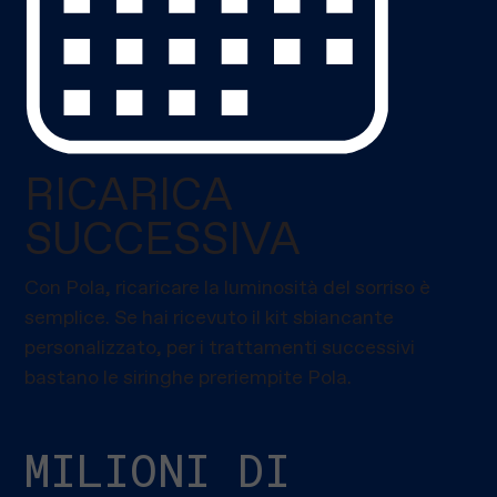
RICARICA
SUCCESSIVA
Con Pola, ricaricare la luminosità del sorriso è
semplice. Se hai ricevuto il kit sbiancante
personalizzato, per i trattamenti successivi
bastano le siringhe preriempite Pola.
MILIONI DI