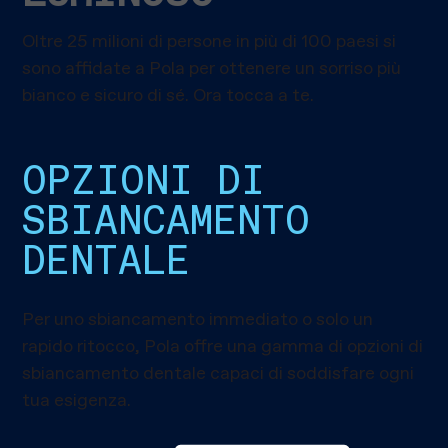
Oltre 25 milioni di persone in più di 100 paesi si
sono affidate a Pola per ottenere un sorriso più
bianco e sicuro di sé. Ora tocca a te.
OPZIONI DI
SBIANCAMENTO
DENTALE
Per uno sbiancamento immediato o solo un
rapido ritocco, Pola offre una gamma di opzioni di
sbiancamento dentale capaci di soddisfare ogni
tua esigenza.