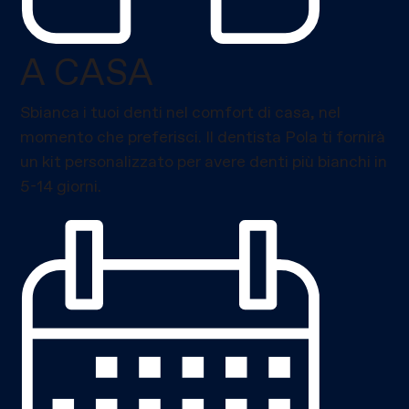
A CASA
Sbianca i tuoi denti nel comfort di casa, nel
momento che preferisci. Il dentista Pola ti fornirà
un kit personalizzato per avere denti più bianchi in
5-14 giorni.